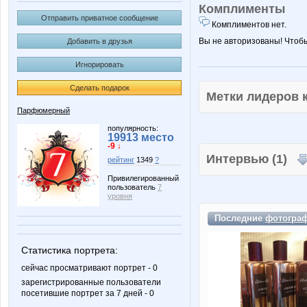
Комплименты
Отправить приватное сообщение
Комплиментов нет.
Вы не авторизованы! Чтоб
Добавить в друзья
Игнорировать
Сделать подарок
Метки лидеров
Парфюмерный
популярность:
19913 место
-9 ↓
Интервью (1)
рейтинг
1349
?
Привилегированный
пользователь
7
уровня
Последние
фотогра
Статистика портрета:
сейчас просматривают портрет - 0
зарегистрированные пользователи
посетившие портрет за 7 дней - 0