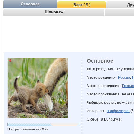
Основное
Блог
( 5 )
Др
Шпионаж
Основное
Дата рождения : не указан
Место рождения :
Россия
,
Н
Место нахождения :
Россия
Место проживания : не ука
Любимые места : не указа
Интересы :
парфюмерия
(5
О себе : a Bunburyist
Портрет заполнен на 60 %